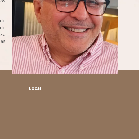
 os
udo
ado
xão
 as
Local