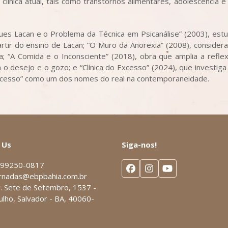
línica atual, tais como transtornos alimentares, adolescência e
ues Lacan e o Problema da Técnica em Psicanálise” (2003), est
partir do ensino de Lacan; “O Muro da Anorexia” (2008), consider
a; “A Comida e o Inconsciente” (2018), obra que amplia a refle
o desejo e o gozo; e “Clínica do Excesso” (2024), que investiga
“excesso” como um dos nomes do real na contemporaneidade.
 Us
Siga-nos!
 99250-0817
Facebook
Instagram
YouTube
rnadas@ebpbahia.com.br
. Sete de Setembro, 1537 -
ulho, Salvador - BA, 40060-