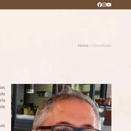
Facebook
Instagram
YouTube
Home
»
Convidado
das
 de
ela
 de
mas