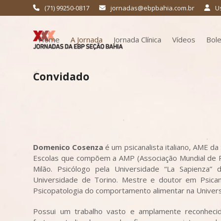
Skip
(71) 99250-0817
jornadas@ebpbahia.com.br
U
to
content
Home
A Jornada
Jornada Clínica
Vídeos
Bol
Convidado
Domenico Cosenza
é um psicanalista italiano, AME da
Escolas que compõem a AMP (Associação Mundial de Ps
Milão. Psicólogo pela Universidade “La Sapienza” 
Universidade de Torino. Mestre e doutor em Psicaná
Psicopatologia do comportamento alimentar na Univers
Possui um trabalho vasto e amplamente reconhecid