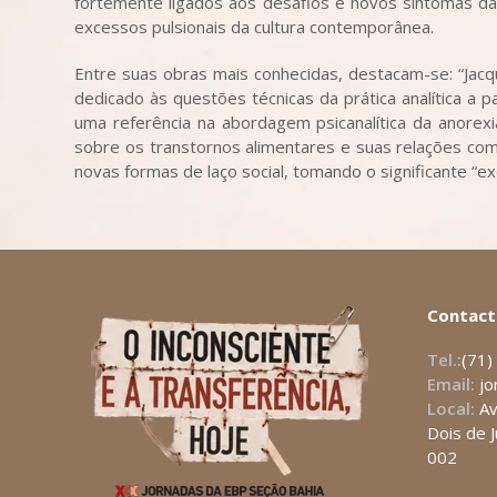
fortemente ligados aos desafios e novos sintomas da c
excessos pulsionais da cultura contemporânea.
Entre suas obras mais conhecidas, destacam-se: “Jacq
dedicado às questões técnicas da prática analítica a 
uma referência na abordagem psicanalítica da anorexi
sobre os transtornos alimentares e suas relações com 
novas formas de laço social, tomando o significante 
Contact
Tel.:
(71)
Email:
jo
Local:
Av
Dois de J
002